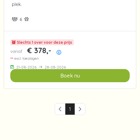
plek.
6
Slechts 1 over voor deze prijs
€ 378,-
vanaf
Prijsoverzicht
excl. toeslagen
21-08-2026
28-08-2026
Boek nu
Vorige pagina
1
Volgende pagina