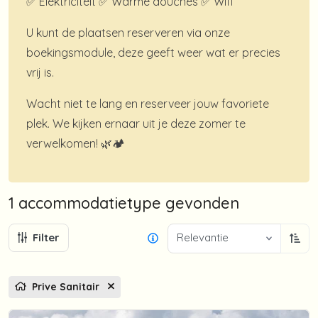
✅ Elektriciteit ✅ Warme douches ✅ Wifi
U kunt de plaatsen reserveren via onze
boekingsmodule, deze geeft weer wat er precies
vrij is.
Wacht niet te lang en reserveer jouw favoriete
plek. We kijken ernaar uit je deze zomer te
verwelkomen! 🌿🏕️
1 accommodatietype
gevonden
Filter
Relevantie
Oplo
Prive Sanitair