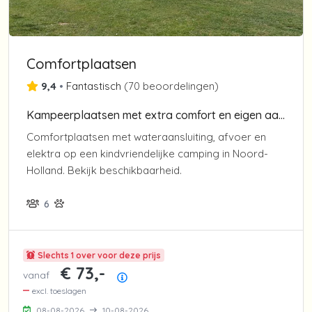
Comfortplaatsen
9,4
•
Fantastisch
(
70 beoordelingen
)
Kampeerplaatsen met extra comfort en eigen aansluitingen
Comfortplaatsen met wateraansluiting, afvoer en
elektra op een kindvriendelijke camping in Noord-
Holland. Bekijk beschikbaarheid.
6
Slechts 1 over voor deze prijs
€ 73,-
vanaf
Prijsoverzicht
excl. toeslagen
08-08-2026
10-08-2026