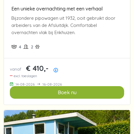
Een unieke overnachting met een verhaal
Bijzondere pipowagen uit 1932, ooit gebruikt door
arbeiders van de Afsluitdijk. Comfortabel
overnachten vlak bij Enkhuizen.
4
2
€ 410,-
vanaf
Prijsoverzicht
excl. toeslagen
14-08-2026
16-08-2026
Boek nu