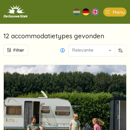
Menu
nl
de
en
12 accommodatietypes
gevonden
Filter
Relevantie
Oplo