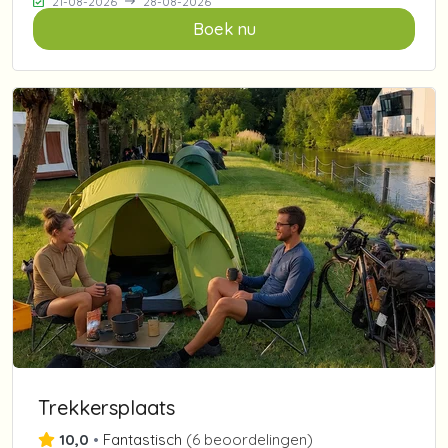
21-08-2026
28-08-2026
Boek nu
Trekkersplaats
10,0
•
Fantastisch
(
6 beoordelingen
)