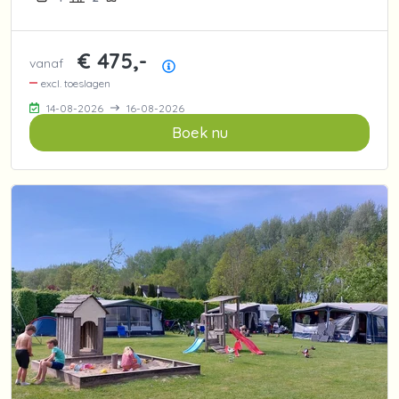
€ 475,-
vanaf
Prijsoverzicht
excl. toeslagen
14-08-2026
16-08-2026
Boek nu