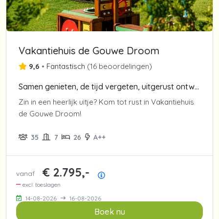
Vakantiehuis de Gouwe Droom
9,6
•
Fantastisch
(
16 beoordelingen
)
Samen genieten, de tijd vergeten, uitgerust ontwaken en zorgeloos ontspannen.
Zin in een heerlijk uitje? Kom tot rust in Vakantiehuis
de Gouwe Droom!
35
7
26
A++
€ 2.795,-
vanaf
Prijsoverzicht
excl. toeslagen
14-08-2026
16-08-2026
Boek nu