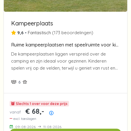
Kampeerplaats
9,6
•
Fantastisch
(
173 beoordelingen
)
Ruime kampeerplaatsen met speelruimte voor kinderen
De kampeerplaatsen liggen verspreid over de
camping en zijn ideaal voor gezinnen. Kinderen
spelen vrij op de velden, terwijl u geniet van rust en
overzicht op Camping De Gouwe Stek.
6
Slechts 1 over voor deze prijs
€ 68,-
vanaf
Prijsoverzicht
excl. toeslagen
09-08-2026
11-08-2026