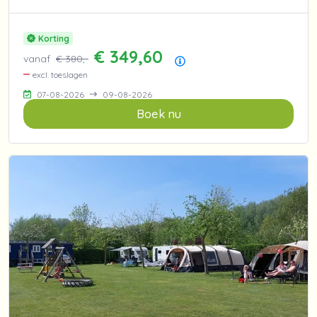
Korting
€ 349,60
vanaf
€ 380,-
Prijsoverzicht
excl. toeslagen
07-08-2026
09-08-2026
Boek nu