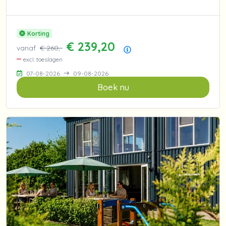
Korting
€ 239,20
vanaf
€ 260,-
Prijsoverzicht
excl. toeslagen
07-08-2026
09-08-2026
Boek nu